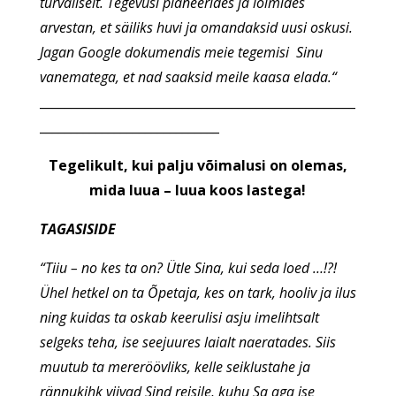
turvaliselt. Tegevusi planeerides ja lõimides
arvestan, et säiliks huvi ja omandaksid uusi oskusi.
Jagan Google dokumendis meie tegemisi Sinu
vanematega, et nad saaksid meile kaasa elada.“
___________________________________________________
_____________________________
Tegelikult, kui palju võimalusi on olemas,
mida luua – luua koos lastega!
TAGASISIDE
“Tiiu – no kes ta on? Ütle Sina, kui seda loed …!?!
Ühel hetkel on ta Õpetaja, kes on tark, hooliv ja ilus
ning kuidas ta oskab keerulisi asju imelihtsalt
selgeks teha, ise seejuures laialt naeratades. Siis
muutub ta mereröövliks, kelle seiklustahe ja
rännukihk viivad Sind reisile, kuhu Sa aga ise