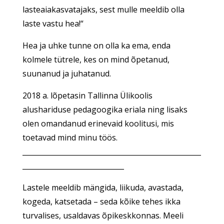
lasteaiakasvatajaks, sest mulle meeldib olla
laste vastu hea!“
Hea ja uhke tunne on olla ka ema, enda
kolmele tütrele, kes on mind õpetanud,
suunanud ja juhatanud.
2018 a. lõpetasin Tallinna Ülikoolis
alushariduse pedagoogika eriala ning lisaks
olen omandanud erinevaid koolitusi, mis
toetavad mind minu töös.
___________________________________________________
_____________________________
Lastele meeldib mängida, liikuda, avastada,
kogeda, katsetada – seda kõike tehes ikka
turvalises, usaldavas õpikeskkonnas. Meeli