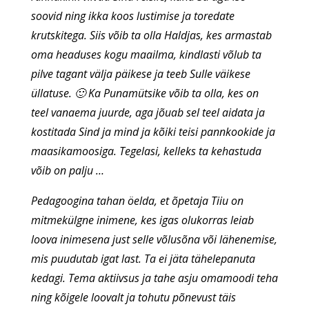
soovid ning ikka koos lustimise ja toredate
krutskitega. Siis võib ta olla Haldjas, kes armastab
oma headuses kogu maailma, kindlasti võlub ta
pilve tagant välja päikese ja teeb Sulle väikese
üllatuse. 🙂 Ka Punamütsike võib ta olla, kes on
teel vanaema juurde, aga jõuab sel teel aidata ja
kostitada Sind ja mind ja kõiki teisi pannkookide ja
maasikamoosiga. Tegelasi, kelleks ta kehastuda
võib on palju …
Pedagoogina tahan öelda, et õpetaja Tiiu on
mitmekülgne inimene, kes igas olukorras leiab
loova inimesena just selle võlusõna või lähenemise,
mis puudutab igat last. Ta ei jäta tähelepanuta
kedagi. Tema aktiivsus ja tahe asju omamoodi teha
ning kõigele loovalt ja tohutu põnevust täis